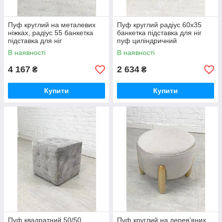
Пуф круглий на металевих
Пуф круглий радіус 60х35
ніжках, радіус 55 банкетка
банкетка підставка для ніг
підставка для ніг
пуф циліндричний
В наявності
В наявності
4 167
2 634
₴
₴
Купити
Купити
Пуф квадратний 50/50
Пуф круглий на дерев’яних